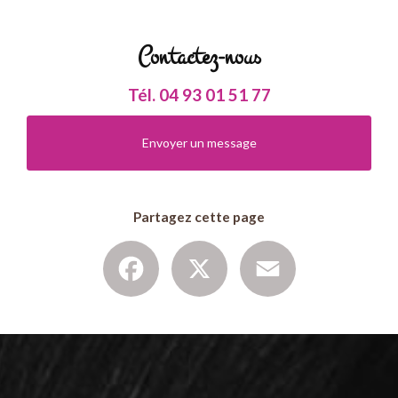
Contactez-nous
Tél.
04 93 01 51 77
Envoyer un message
Partagez cette page
Facebook
X
Email