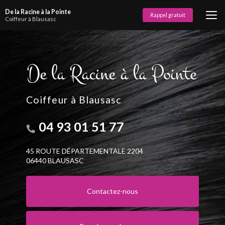
Aller
De la Racine à la Pointe
au
Rappel gratuit
Coiffeur à Blausasc
contenu
principal
Coiffeur à Blausasc
04 93 01 51 77
45 ROUTE DÉPARTEMENTALE 2204
06440 BLAUSASC
Contactez-nous