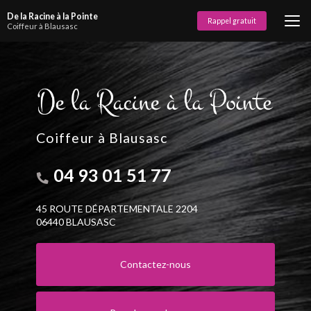
Aller
De la Racine à la Pointe
au
Rappel gratuit
Coiffeur à Blausasc
contenu
principal
Coiffeur à Blausasc
04 93 01 51 77
45 ROUTE DÉPARTEMENTALE 2204
06440 BLAUSASC
Contactez-nous