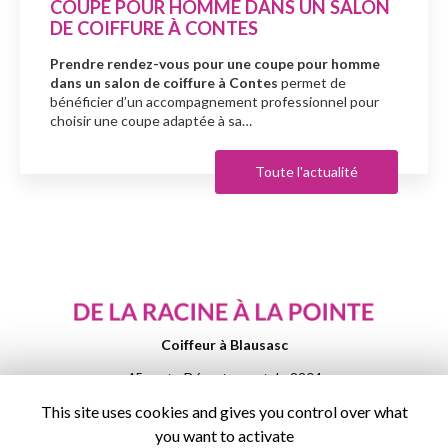
COUPE POUR HOMME DANS UN SALON
DE COIFFURE À CONTES
Prendre rendez-vous pour une coupe pour homme
dans un salon de coiffure à Contes
permet de
bénéficier d’un accompagnement professionnel pour
choisir une coupe adaptée à sa…
Toute l'actualité
Coiffeur à Blausasc
45 route Départementale 2204
06440 BLAUSASC
This site uses cookies and gives you control over what
04 93 01 51 77
you want to activate