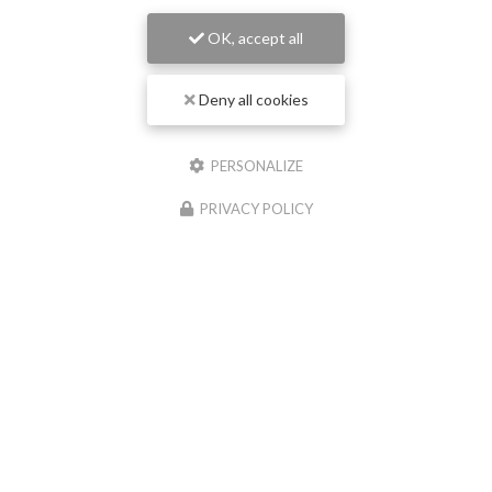
Mardi au samedi :
9h - 18h (non-stop)
OK, accept all
Suivez-nous sur les réseaux sociaux
Deny all cookies
PERSONALIZE
PRIVACY POLICY
ENVOYEZ UN MESSAGE
Nom Prénom
Société
Email
Téléphone