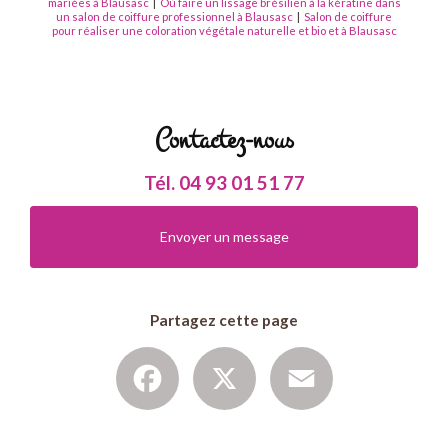
mariées à Blausasc
|
Où faire un lissage brésilien à la kératine dans
un salon de coiffure professionnel à Blausasc
|
Salon de coiffure
pour réaliser une coloration végétale naturelle et bio et à Blausasc
Contactez-nous
Tél.
04 93 01 51 77
Envoyer un message
Partagez cette page
Facebook
X
Email