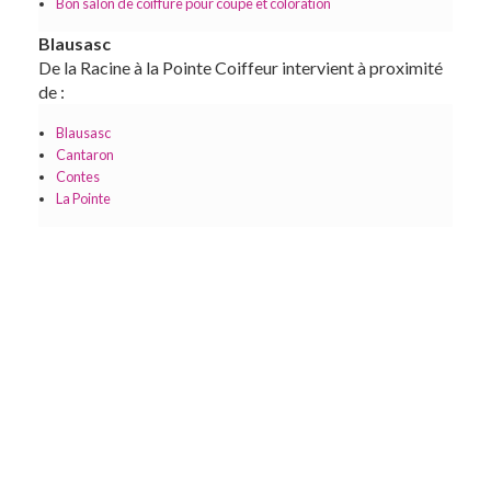
Bon salon de coiffure pour coupe et coloration
Blausasc
De la Racine à la Pointe Coiffeur intervient à proximité
de :
Blausasc
Cantaron
Contes
La Pointe