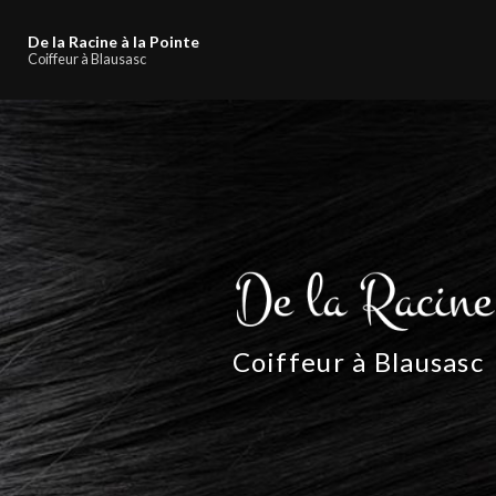
Navigation principale
Aller
au
De la Racine à la Pointe
contenu
Coiffeur à Blausasc
principal
Coiffeur à Blausasc