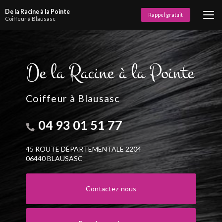
Aller
De la Racine à la Pointe
au
Rappel gratuit
Coiffeur à Blausasc
contenu
principal
Coiffeur à Blausasc
04 93 01 51 77
45 ROUTE DÉPARTEMENTALE 2204
06440 BLAUSASC
Contactez-nous