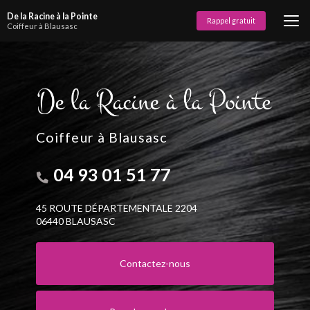
Aller
De la Racine à la Pointe
au
Rappel gratuit
Coiffeur à Blausasc
contenu
principal
Coiffeur à Blausasc
04 93 01 51 77
45 ROUTE DÉPARTEMENTALE 2204
06440 BLAUSASC
Contactez-nous