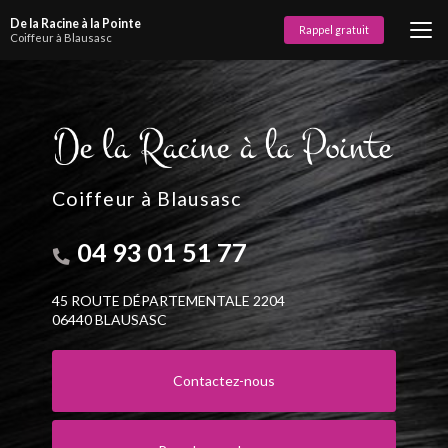
Aller
De la Racine à la Pointe
au
Rappel gratuit
Coiffeur à Blausasc
contenu
principal
Coiffeur à Blausasc
04 93 01 51 77
45 ROUTE DÉPARTEMENTALE 2204
06440 BLAUSASC
Contactez-nous