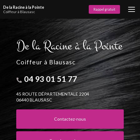
Aller
De la Racine à la Pointe
au
Rappel gratuit
Coiffeur à Blausasc
contenu
principal
Coiffeur à Blausasc
04 93 01 51 77
45 ROUTE DÉPARTEMENTALE 2204
06440 BLAUSASC
Contactez-nous