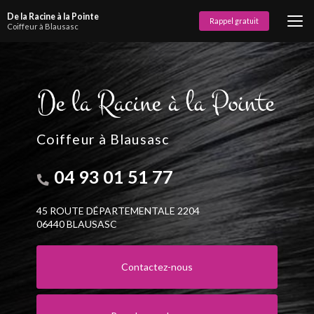
Aller
De la Racine à la Pointe
au
Rappel gratuit
Coiffeur à Blausasc
contenu
principal
Coiffeur à Blausasc
04 93 01 51 77
45 ROUTE DÉPARTEMENTALE 2204
06440 BLAUSASC
Contactez-nous