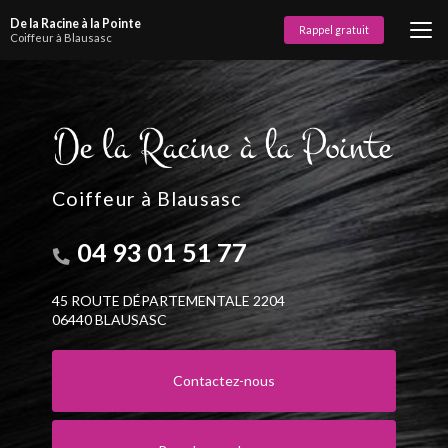
Aller
De la Racine à la Pointe
au
Rappel gratuit
Coiffeur à Blausasc
contenu
principal
Coiffeur à Blausasc
04 93 01 51 77
45 ROUTE DÉPARTEMENTALE 2204
06440 BLAUSASC
Contactez-nous