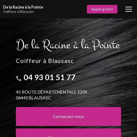
Aller
De la Racine à la Pointe
au
Rappel gratuit
Coiffeur à Blausasc
contenu
principal
Coiffeur à Blausasc
04 93 01 51 77
45 ROUTE DÉPARTEMENTALE 2204
06440 BLAUSASC
Contactez-nous