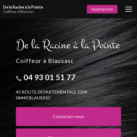
Aller
De la Racine à la Pointe
au
Rappel gratuit
Coiffeur à Blausasc
contenu
principal
Coiffeur à Blausasc
04 93 01 51 77
45 ROUTE DÉPARTEMENTALE 2204
06440 BLAUSASC
Contactez-nous