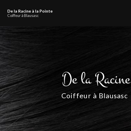
Navigation principale
Aller
au
De la Racine à la Pointe
contenu
Coiffeur à Blausasc
principal
Coiffeur à Blausasc