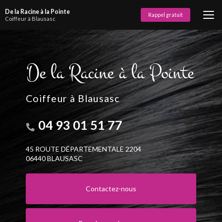
Aller
De la Racine à la Pointe
au
Rappel gratuit
Coiffeur à Blausasc
contenu
principal
Coiffeur à Blausasc
04 93 01 51 77
45 ROUTE DÉPARTEMENTALE 2204
06440 BLAUSASC
Contactez-nous