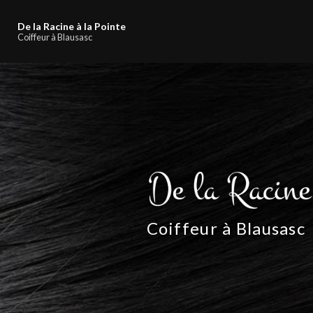
Navigation principale
Aller
au
De la Racine à la Pointe
contenu
Coiffeur à Blausasc
principal
Coiffeur à Blausasc