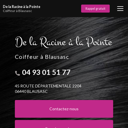
Aller
De la Racine à la Pointe
au
Rappel gratuit
Coiffeur à Blausasc
contenu
principal
Coiffeur à Blausasc
04 93 01 51 77
45 ROUTE DÉPARTEMENTALE 2204
06440 BLAUSASC
Contactez-nous