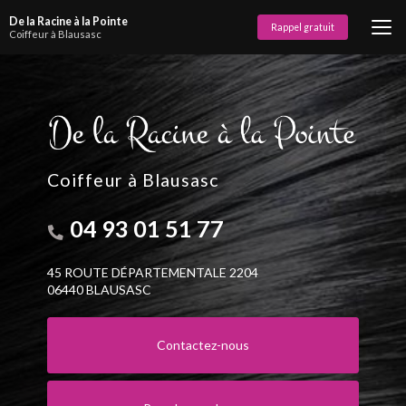
Aller
De la Racine à la Pointe
au
Rappel gratuit
Coiffeur à Blausasc
contenu
principal
Coiffeur à Blausasc
04 93 01 51 77
45 ROUTE DÉPARTEMENTALE 2204
06440 BLAUSASC
Contactez-nous