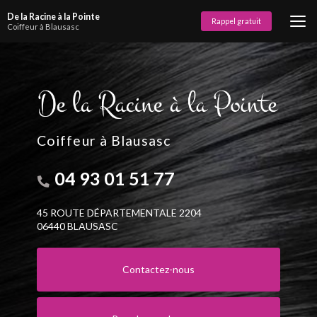
Aller
De la Racine à la Pointe
au
Rappel gratuit
Coiffeur à Blausasc
contenu
principal
Coiffeur à Blausasc
04 93 01 51 77
45 ROUTE DÉPARTEMENTALE 2204
06440 BLAUSASC
Contactez-nous