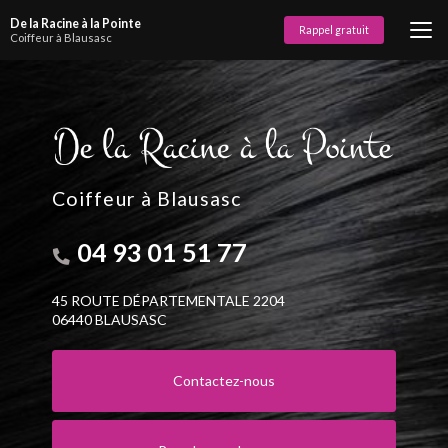
Aller
De la Racine à la Pointe
au
Rappel gratuit
Coiffeur à Blausasc
contenu
principal
Coiffeur à Blausasc
04 93 01 51 77
45 ROUTE DÉPARTEMENTALE 2204
06440 BLAUSASC
Contactez-nous