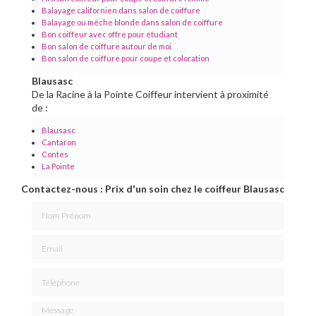
Balayage californien dans salon de coiffure
Balayage ou mèche blonde dans salon de coiffure
Bon coiffeur avec offre pour étudiant
Bon salon de coiffure autour de moi
Bon salon de coiffure pour coupe et coloration
Blausasc
De la Racine à la Pointe Coiffeur intervient à proximité
de :
Blausasc
Cantaron
Contes
La Pointe
Contactez-nous : Prix d'un soin chez le coiffeur Blausasc
Nom Prénom
Email
Téléphone
Message