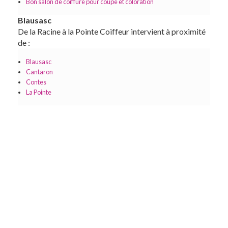
Bon salon de coiffure pour coupe et coloration
Blausasc
De la Racine à la Pointe Coiffeur intervient à proximité
de :
Blausasc
Cantaron
Contes
La Pointe