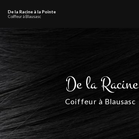
Navigation principale
Aller
au
De la Racine à la Pointe
contenu
Coiffeur à Blausasc
principal
Coiffeur à Blausasc